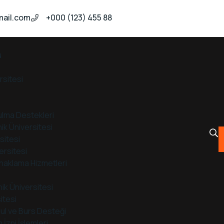
ail.com
+000 (123) 455 88
u
rsitesi
Bulma Destekleri
ik Üniversitesi
sitesi
ersitesi
naklama Hizmetleri
nik Üniversitesi
itesi
ul ve Burs Desteği
İzni İşlemleri