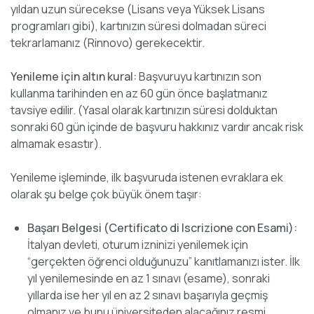
yıldan uzun sürecekse (Lisans veya Yüksek Lisans
programları gibi), kartınızın süresi dolmadan süreci
tekrarlamanız (Rinnovo) gerekecektir.
Yenileme için altın kural:
Başvuruyu kartınızın son
kullanma tarihinden en az 60 gün önce başlatmanız
tavsiye edilir. (Yasal olarak kartınızın süresi dolduktan
sonraki 60 gün içinde de başvuru hakkınız vardır ancak risk
almamak esastır).
Yenileme işleminde, ilk başvuruda istenen evraklara ek
olarak şu belge çok büyük önem taşır:
Başarı Belgesi (Certificato di Iscrizione con Esami):
İtalyan devleti, oturum izninizi yenilemek için
“gerçekten öğrenci olduğunuzu” kanıtlamanızı ister. İlk
yıl yenilemesinde en az 1 sınavı (esame), sonraki
yıllarda ise her yıl en az 2 sınavı başarıyla geçmiş
olmanız ve bunu üniversiteden alacağınız resmi