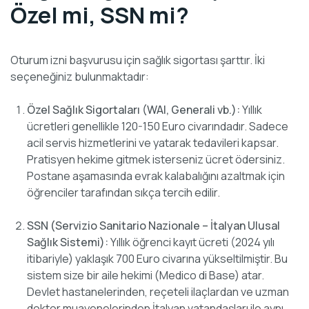
Özel mi, SSN mi?
Oturum izni başvurusu için sağlık sigortası şarttır. İki
seçeneğiniz bulunmaktadır:
Özel Sağlık Sigortaları (WAI, Generali vb.):
Yıllık
ücretleri genellikle 120-150 Euro civarındadır. Sadece
acil servis hizmetlerini ve yatarak tedavileri kapsar.
Pratisyen hekime gitmek isterseniz ücret ödersiniz.
Postane aşamasında evrak kalabalığını azaltmak için
öğrenciler tarafından sıkça tercih edilir.
SSN (Servizio Sanitario Nazionale – İtalyan Ulusal
Sağlık Sistemi):
Yıllık öğrenci kayıt ücreti (2024 yılı
itibariyle) yaklaşık 700 Euro civarına yükseltilmiştir. Bu
sistem size bir aile hekimi (Medico di Base) atar.
Devlet hastanelerinden, reçeteli ilaçlardan ve uzman
doktor muayenelerinden İtalyan vatandaşları ile aynı