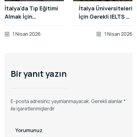
İtalya'da Tıp Eğitimi
İtalya Üniversiteleri
Almak İçin
İçin Gerekli IELTS ve
Gerekenler: 2026
TOEFL Puanları
Başvuru Rehberi
Nelerdir?
1 Nisan 2026
1 Nisan 2026
Bir yanıt yazın
E-posta adresiniz yayınlanmayacak.
Gerekli alanlar
*
ile işaretlenmişlerdir