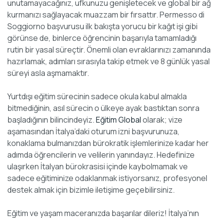
unutamayacağınız, ufkunuzu genişletecek ve global bir ağ
kurmanızı sağlayacak muazzam bir fırsattır. Permesso di
Soggiorno başvurusu ilk bakışta yorucu bir kağıt işi gibi
görünse de, binlerce öğrencinin başarıyla tamamladığı
rutin bir yasal süreçtir. Önemli olan evraklarınızı zamanında
hazırlamak, adımları sırasıyla takip etmek ve 8 günlük yasal
süreyi asla aşmamaktır.
Yurtdışı eğitim sürecinin sadece okula kabul almakla
bitmediğinin, asıl sürecin o ülkeye ayak bastıktan sonra
başladığının bilincindeyiz.
Eğitim Global
olarak; vize
aşamasından İtalya’daki oturum izni başvurunuza,
konaklama bulmanızdan bürokratik işlemlerinize kadar her
adımda öğrencilerin ve velilerin yanındayız. Hedefinize
ulaşırken İtalyan bürokrasisi içinde kaybolmamak ve
sadece eğitiminize odaklanmak istiyorsanız, profesyonel
destek almak için bizimle iletişime geçebilirsiniz.
Eğitim ve yaşam maceranızda başarılar dileriz! İtalya’nın