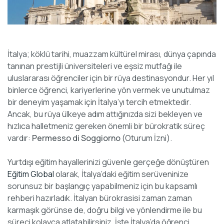
İtalya; köklü tarihi, muazzam kültürel mirası, dünya çapında
tanınan prestijli üniversiteleri ve eşsiz mutfağı ile
uluslararası öğrenciler için bir rüya destinasyondur. Her yıl
binlerce öğrenci, kariyerlerine yön vermek ve unutulmaz
bir deneyim yaşamak için İtalya’yı tercih etmektedir.
Ancak, bu rüya ülkeye adım attığınızda sizi bekleyen ve
hızlıca halletmeniz gereken önemli bir bürokratik süreç
vardır:
Permesso di Soggiorno
(Oturum İzni).
Yurtdışı eğitim hayallerinizi güvenle gerçeğe dönüştüren
Eğitim Global
olarak, İtalya’daki eğitim serüveninize
sorunsuz bir başlangıç yapabilmeniz için bu kapsamlı
rehberi hazırladık. İtalyan bürokrasisi zaman zaman
karmaşık görünse de, doğru bilgi ve yönlendirme ile bu
süreci kolayca atlatabilirsiniz. İşte İtalya’da öğrenci