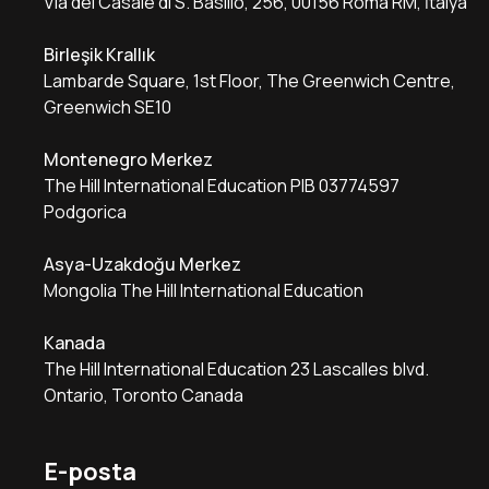
Via del Casale di S. Basilio, 256, 00156 Roma RM, İtalya
Birleşik Krallık
Lambarde Square, 1st Floor, The Greenwich Centre,
Greenwich SE10
Montenegro Merkez
The Hill International Education PIB 03774597
Podgorica
Asya-Uzakdoğu Merkez
Mongolia The Hill International Education
Kanada
The Hill International Education 23 Lascalles blvd.
Ontario, Toronto Canada
E-posta