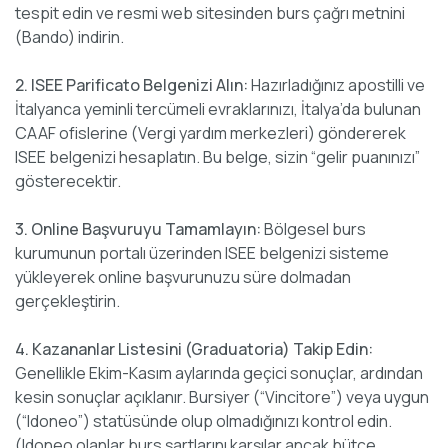
tespit edin ve resmi web sitesinden burs çağrı metnini
(Bando) indirin.
2. ISEE Parificato Belgenizi Alın:
Hazırladığınız apostilli ve
İtalyanca yeminli tercümeli evraklarınızı, İtalya’da bulunan
CAAF ofislerine (Vergi yardım merkezleri) göndererek
ISEE belgenizi hesaplatın. Bu belge, sizin “gelir puanınızı”
gösterecektir.
3. Online Başvuruyu Tamamlayın:
Bölgesel burs
kurumunun portalı üzerinden ISEE belgenizi sisteme
yükleyerek online başvurunuzu süre dolmadan
gerçekleştirin.
4. Kazananlar Listesini (Graduatoria) Takip Edin:
Genellikle Ekim-Kasım aylarında geçici sonuçlar, ardından
kesin sonuçlar açıklanır. Bursiyer (“Vincitore”) veya uygun
(“Idoneo”) statüsünde olup olmadığınızı kontrol edin.
(Idoneo olanlar burs şartlarını karşılar ancak bütçe